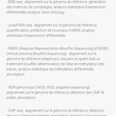
- BRB-seq : alignement sur le génome de référence, génération
des matrices de comptages, analyse statistique d'expression
différentielle, analyse
Gene Ontology.
-
small
RNA-seq : alignement sur le génome de référence,
quantification, prédiction de nouveaux miARN, analyse
statistique d'expression différentielle.
- RRBS (
Reduced Representation Bisulfite Sequencing
) et WGBS
(
Whole Genome Bisulfite Sequencing
) : alignement sur le
génome de référence adapté aux séquences ayant subi un
traitement bisulfite, détermination de l'état de méthylation des
bases, analyse statistique de méthylation différentielle,
annotation.
- ADN génomique (
WGS, WES, targeted-sequencing
) :
alignement sur le génome de référence, détection des SNP et
indels, annotation.
- ChIP-seq : alignement sur le génome de référence, détection
des pics d'enrichissement, annotation, analyse
Gene ontology.