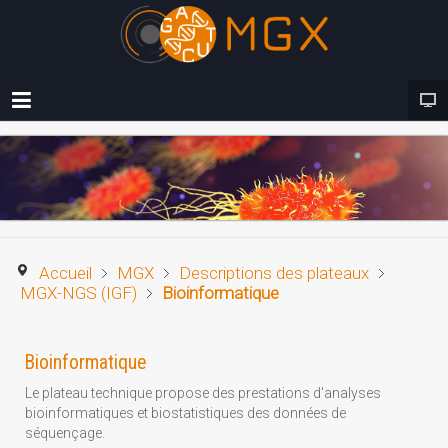
Accueil
MGX
Descriptions des plateaux
MGX-NGS (IGF)
Bioinformatique
Bioinformatique
Le plateau technique propose des prestations d'analyses
bioinformatiques et biostatistiques des données de
séquençage.