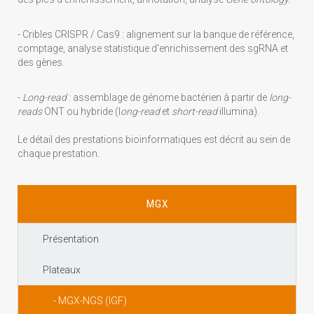
- Cribles CRISPR / Cas9 : alignement sur la banque de référence,
comptage, analyse statistique d'enrichissement des sgRNA et
des gènes.
-
Long-read
: assemblage de génome bactérien à partir de
long-
reads
ONT ou hybride (l
ong-read
et
short-read
illumina).
Le détail des prestations bioinformatiques est décrit au sein de
chaque prestation.
MGX
Présentation
Plateaux
- MGX-NGS (IGF)