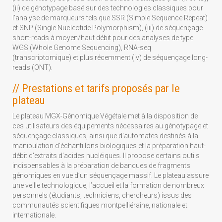
(ii) de génotypage basé sur des technologies classiques pour
l’analyse de marqueurs tels que SSR (Simple Sequence Repeat)
et SNP (Single Nucleotide Polymorphism), (iii) de séquençage
short-reads à moyen/haut débit pour des analyses de type
WGS (Whole Genome Sequencing), RNA-seq
(transcriptomique) et plus récemment (iv) de séquençage long-
reads (ONT).
// Prestations et tarifs proposés par le
plateau
Le plateau MGX-Génomique Végétale met à la disposition de
ces utilisateurs des équipements nécessaires au génotypage et
séquençage classiques, ainsi que d’automates destinés à la
manipulation d'échantillons biologiques et la préparation haut-
débit d'extraits d’acides nucléiques. Il propose certains outils
indispensables à la préparation de banques de fragments
génomiques en vue d’un séquençage massif. Le plateau assure
une veille technologique, l’accueil et la formation de nombreux
personnels (étudiants, techniciens, chercheurs) issus des
communautés scientifiques montpelliéraine, nationale et
internationale.