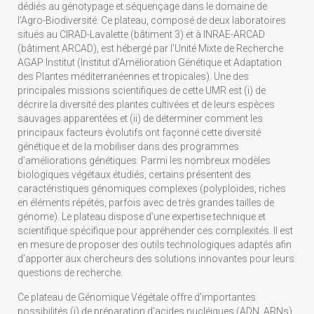
dédiés au génotypage et séquençage dans le domaine de
l’Agro-Biodiversité. Ce plateau, composé de deux laboratoires
situés au CIRAD-Lavalette (bâtiment 3) et à INRAE-ARCAD
(bâtiment ARCAD), est hébergé par l’Unité Mixte de Recherche
AGAP Institut (Institut d’Amélioration Génétique et Adaptation
des Plantes méditerranéennes et tropicales). Une des
principales missions scientifiques de cette UMR est (i) de
décrire la diversité des plantes cultivées et de leurs espèces
sauvages apparentées et (ii) de déterminer comment les
principaux facteurs évolutifs ont façonné cette diversité
génétique et de la mobiliser dans des programmes
d’améliorations génétiques. Parmi les nombreux modèles
biologiques végétaux étudiés, certains présentent des
caractéristiques génomiques complexes (polyploïdes, riches
en éléments répétés, parfois avec de très grandes tailles de
génome). Le plateau dispose d’une expertise technique et
scientifique spécifique pour appréhender ces complexités. Il est
en mesure de proposer des outils technologiques adaptés afin
d’apporter aux chercheurs des solutions innovantes pour leurs
questions de recherche.
Ce plateau de Génomique Végétale offre d’importantes
possibilités (i) de préparation d’acides nucléiques (ADN, ARNs),