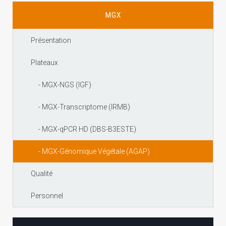
MGX
Présentation
Plateaux
- MGX-NGS (IGF)
- MGX-Transcriptome (IRMB)
- MGX-qPCR HD (DBS-B3ESTE)
- MGX-Génomique Végétale (AGAP)
Qualité
Personnel