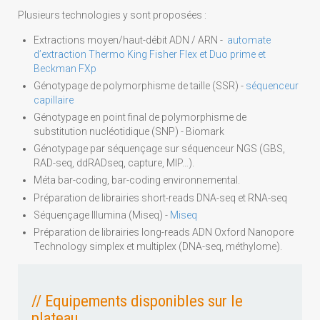
Plusieurs technologies y sont proposées :
Extractions moyen/haut-débit ADN / ARN -
automate
d’extraction Thermo King Fisher Flex et Duo prime et
Beckman FXp
Génotypage de polymorphisme de taille (SSR) -
séquenceur
capillaire
Génotypage en point final de polymorphisme de
substitution nucléotidique (SNP) - Biomark
Génotypage par séquençage sur séquenceur NGS (GBS,
RAD-seq, ddRADseq, capture, MIP…).
Méta bar-coding, bar-coding environnemental.
Préparation de librairies short-reads DNA-seq et RNA-seq
Séquençage Illumina (Miseq) -
Miseq
Préparation de librairies long-reads ADN Oxford Nanopore
Technology simplex et multiplex (DNA-seq, méthylome).
// Equipements disponibles sur le
plateau