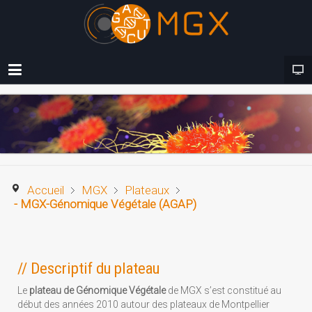
Accueil
MGX
Plateaux
- MGX-Génomique Végétale (AGAP)
// Descriptif du plateau
Le
plateau de
Génomique Végétale
de MGX s’est constitué au
début des années 2010 autour des plateaux de Montpellier